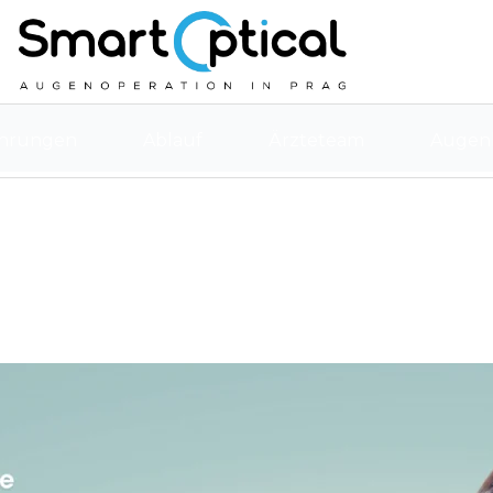
ahrungen
Ablauf
Ärzteteam
Augenk