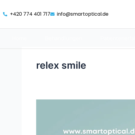
Skip
to
+420 774 401 717
info@smartoptical.de
content
Home
Behandlungen
Patientenerf
relex smile
ReLex
Smile
Augenoperation
in
Prag: