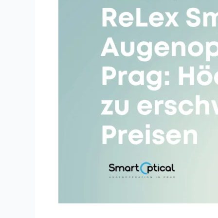
Höchste
Qualität
zu
erschwinglichen
Preisen