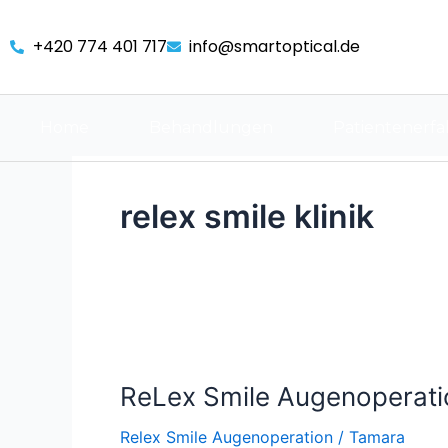
Skip
to
+420 774 401 717
info@smartoptical.de
content
Home
Behandlungen
Patientenerf
relex smile klinik
ReLex
Smile
ReLex Smile Augenoperatio
Augenoperation
in
Relex Smile Augenoperation
/
Tamara
Prag: