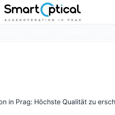
ahrungen
Ablauf
Ärzteteam
Augenk
n in Prag: Höchste Qualität zu ersc