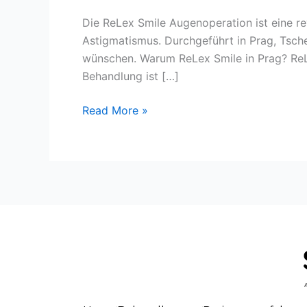
Höchste
Die ReLex Smile Augenoperation ist eine rev
Qualität
Astigmatismus. Durchgeführt in Prag, Tsche
zu
wünschen. Warum ReLex Smile in Prag? ReLe
erschwinglichen
Behandlung ist […]
Preisen
Read More »